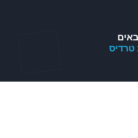
באים
טרדיס